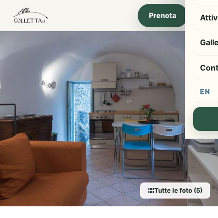
Prenota
Attiv
Gall
Cont
EN
Tutte le foto (5)