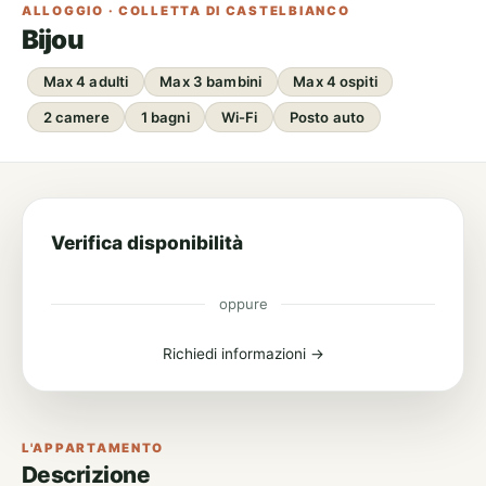
ALLOGGIO · COLLETTA DI CASTELBIANCO
Bijou
Max 4 adulti
Max 3 bambini
Max 4 ospiti
2 camere
1 bagni
Wi-Fi
Posto auto
Verifica disponibilità
oppure
Richiedi informazioni →
L'APPARTAMENTO
Descrizione